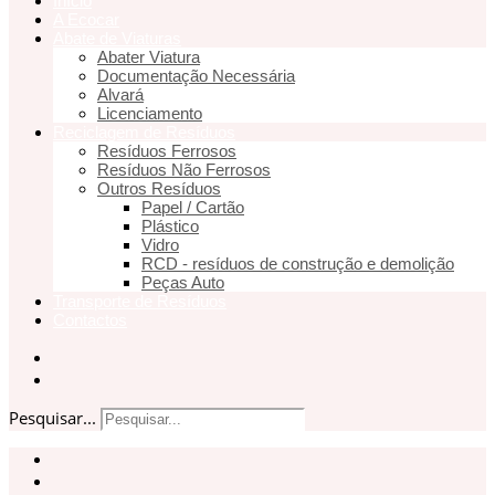
Início
A Ecocar
Abate de Viaturas
Abater Viatura
Documentação Necessária
Alvará
Licenciamento
Reciclagem de Resíduos
Resíduos Ferrosos
Resíduos Não Ferrosos
Outros Resíduos
Papel / Cartão
Plástico
Vidro
RCD - resíduos de construção e demolição
Peças Auto
Transporte de Resíduos
Contactos
Pesquisar...